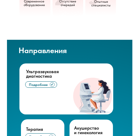
Современное
Отсутствие
Опытные
оборудование
очередей
специалисты
Направления
Ультразвуковая
диагностика
Подробнее
Ультразвуковая
диагностика
Акушерство
Терапия
и гинекология