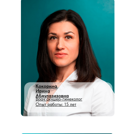
Кокорина
Ирина
Абдулазизовна
Врач акушер-гинеколог
Опыт работы: 15 лет