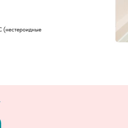
С (нестероидные
г