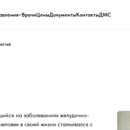
ия
Врачи
Цены
Документы
Контакты
ДМС
огия
щийся на заболеваниях желудочно-
еловек в своей жизни сталкивался с