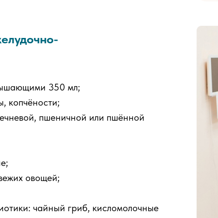
елудочно-
вышающими 350 мл;
, копчёности;
речневой, пшеничной или пшённой
е;
вежих овощей;
иотики: чайный гриб, кисломолочные