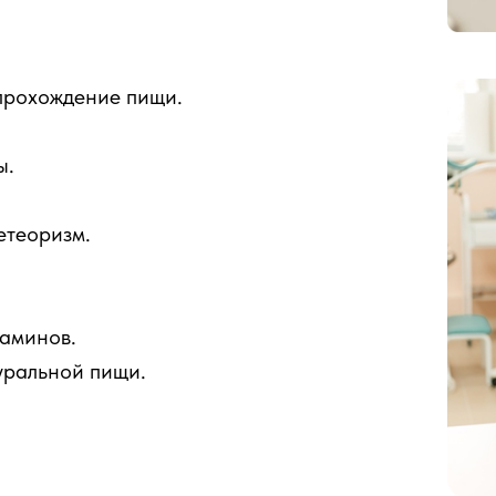
 прохождение пищи.
ы.
етеоризм.
аминов.
уральной пищи.